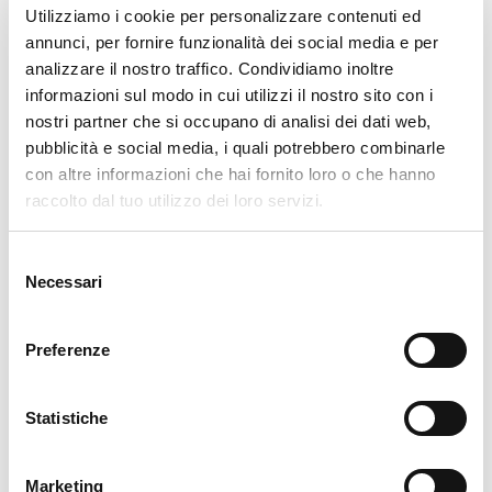
Utilizziamo i cookie per personalizzare contenuti ed
Perfetto da assaporare lentamente, per
annunci, per fornire funzionalità dei social media e per
godere del profumo fruttato e dei sentori
analizzare il nostro traffico. Condividiamo inoltre
ricchi e intensi di cioccolato e biscotto
informazioni sul modo in cui utilizzi il nostro sito con i
Single Pot
nostri partner che si occupano di analisi dei dati web,
pubblicità e social media, i quali potrebbero combinarle
con altre informazioni che hai fornito loro o che hanno
raccolto dal tuo utilizzo dei loro servizi.
L’espressione più caratteristica del whiskey
irlandese. Distillato di orzo in alambicchi di
Selezione
rame , maturato e rifinito in botti di bourbon e
Necessari
del
sherry. Regala un profumo ricco di fiori, miele,
consenso
chiodi di garofano, vaniglia e caramello
Preferenze
Statistiche
Marketing