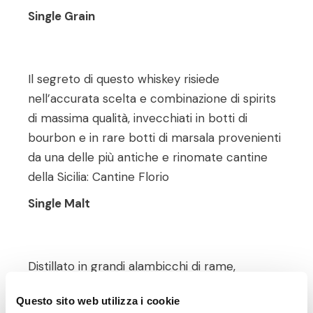
Single Grain
Il segreto di questo whiskey risiede
nell’accurata scelta e combinazione di spirits
di massima qualità, invecchiati in botti di
bourbon e in rare botti di marsala provenienti
da una delle più antiche e rinomate cantine
della Sicilia: Cantine Florio
Single Malt
Distillato in grandi alambicchi di rame,
maturato in botti di due legni diversi, bourbon
Questo sito web utilizza i cookie
e sherry, per offrire complessità gustative.