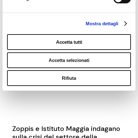
Mostra dettagli
Accetta tutti
Ti potrebbbero
interessare anche
Accetta selezionati
Rifiuta
Zoppis e Istituto Maggia indagano
sulla crisi del settore della