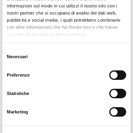
informazioni sul modo in cui utilizzi il nostro sito con i
Il nostro orgoglio. La tua forza.
nostri partner che si occupano di analisi dei dati web,
pubblicità e social media, i quali potrebbero combinarle
Consegna garantita nelle nostre aree di
con altre informazioni che hai fornito loro o che hanno
competenza nelle 24 ore, 6 giorni su 7.
raccolto dal tuo utilizzo dei loro servizi.
Rapidità, efficienza e affidabilità che non
temono confronti.
Selezione
Necessari
del
consenso
Preferenze
Statistiche
Post Vendita
Marketing
Un consulente dedicato, competente e
informato sempre a tua disposizione. Pronto