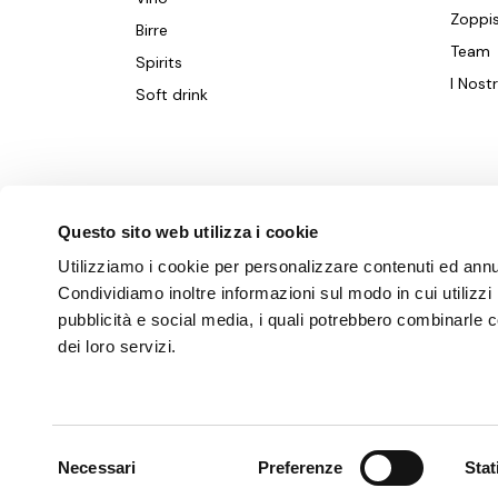
Zoppi
Birre
Team
Spirits
I Nostr
Soft drink
Questo sito web utilizza i cookie
©2025 Zoppis Srl. Società Benefit
Utilizziamo i cookie per personalizzare contenuti ed annunc
Via Cesare Battisti 47
Condividiamo inoltre informazioni sul modo in cui utilizzi 
28010 Briga Novarese NO
pubblicità e social media, i quali potrebbero combinarle co
dei loro servizi.
+39 0322 96151
info@zoppis.com
P.Iva 01576310039
Selezione
Privacy policy
|
Cookie policy
|
Condizioni
Necessari
Preferenze
Stat
del