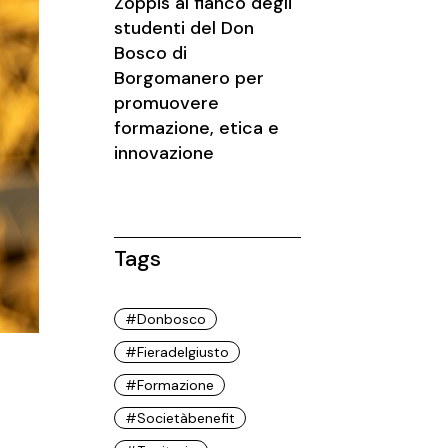
Zoppis al fianco degli
studenti del Don
Bosco di
Borgomanero per
promuovere
formazione, etica e
innovazione
Tags
#donbosco
#fieradelgiusto
#formazione
#societàbenefit