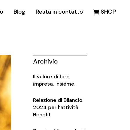
mo
Blog
Resta in contatto
SHOP
Lavora con noi
Contatti
o
Lavora con noi
Contatti
o
Archivio
Il valore di fare
impresa, insieme.
Relazione di Bilancio
2024 per l’attività
Benefit