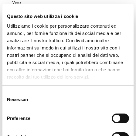
Vino
Birre
Questo sito web utilizza i cookie
Spirits
Utilizziamo i cookie per personalizzare contenuti ed
Soft drink
annunci, per fornire funzionalità dei social media e per
analizzare il nostro traffico. Condividiamo inoltre
informazioni sul modo in cui utilizzi il nostro sito con i
nostri partner che si occupano di analisi dei dati web,
pubblicità e social media, i quali potrebbero combinarle
Chi siamo
con altre informazioni che hai fornito loro o che hanno
Società Benefit
raccolto dal tuo utilizzo dei loro servizi.
Zoppis
Team
Selezione
I Nostri Partners
Necessari
del
consenso
Preferenze
Cosa facciamo